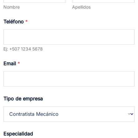
t
Nombre
Apellidos
a
e
Teléfono
*
m
p
r
e
s
Ej: +507 1234 5678
a
a
d
Email
*
i
c
i
o
n
a
Tipo de empresa
l
e
s
Especialidad